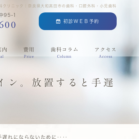
科クリニック｜奈良県大和高田市の歯科・口腔外科・小児歯科
95-1
600
初診ＷＥＢ予約
案内
費用
歯科コラム
アクセス
al
Price
Column
Access
イン。放置すると手遅
手遅れにならないために‥‥