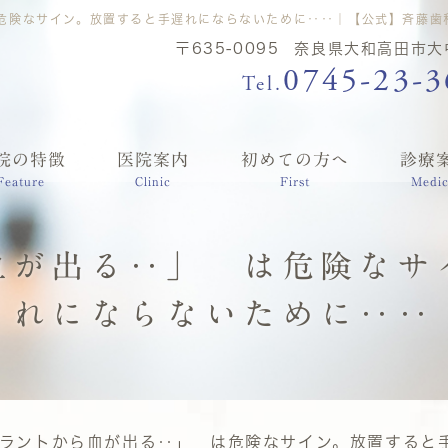
危険なサイン。放置すると手遅れにならないために‥‥｜【公式】斉藤歯
〒635-0095
奈良県大和高田市大中
0745-23-3
Tel.
院の特徴
医院案内
初めての方へ
診療
Feature
Clinic
First
Medic
血が出る‥」 は危険なサ
れにならないために‥‥
ラントから血が出る‥」 は危険なサイン。放置すると